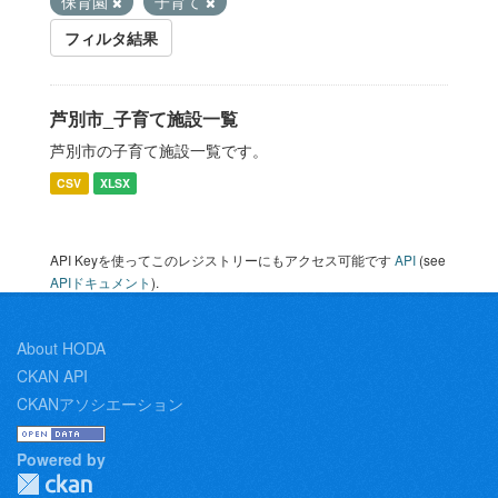
保育園
子育て
フィルタ結果
芦別市_子育て施設一覧
芦別市の子育て施設一覧です。
CSV
XLSX
API Keyを使ってこのレジストリーにもアクセス可能です
API
(see
APIドキュメント
).
About HODA
CKAN API
CKANアソシエーション
Powered by