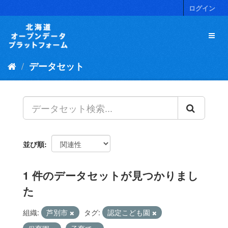
ス
ログイン
キ
ッ
プ
し
て
データセット
内
容
へ
並び順
1 件のデータセットが見つかりまし
た
組織:
芦別市
タグ:
認定こども園