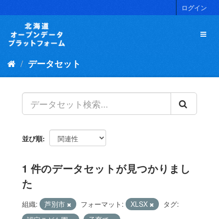
ス
ログイン
キ
ッ
プ
し
て
データセット
内
容
へ
並び順
1 件のデータセットが見つかりまし
た
組織:
芦別市
フォーマット:
XLSX
タグ: