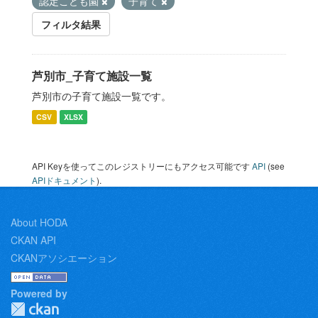
認定こども園
子育て
フィルタ結果
芦別市_子育て施設一覧
芦別市の子育て施設一覧です。
CSV
XLSX
API Keyを使ってこのレジストリーにもアクセス可能です
API
(see
APIドキュメント
).
About HODA
CKAN API
CKANアソシエーション
Powered by