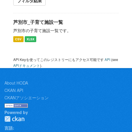
フィルタ結果
芦別市_子育て施設一覧
芦別市の子育て施設一覧です。
CSV
XLSX
API Keyを使ってこのレジストリーにもアクセス可能です
API
(see
APIドキュメント
).
About HODA
CKAN API
CKANアソシエーション
Powered by
言語