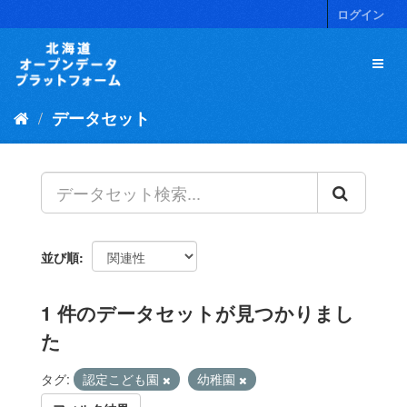
ス
ログイン
キ
ッ
プ
し
て
データセット
内
容
へ
並び順
1 件のデータセットが見つかりまし
た
タグ:
認定こども園
幼稚園