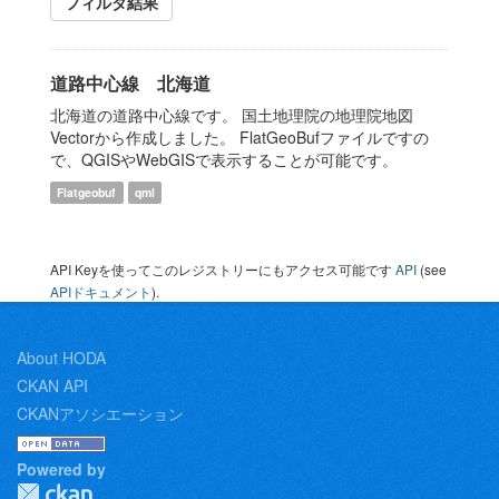
フィルタ結果
道路中心線 北海道
北海道の道路中心線です。 国土地理院の地理院地図
Vectorから作成しました。 FlatGeoBufファイルですの
で、QGISやWebGISで表示することが可能です。
Flatgeobuf
qml
API Keyを使ってこのレジストリーにもアクセス可能です
API
(see
APIドキュメント
).
About HODA
CKAN API
CKANアソシエーション
Powered by