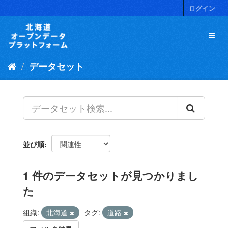
ス
ログイン
キ
ッ
プ
し
て
データセット
内
容
へ
並び順
1 件のデータセットが見つかりまし
た
組織:
北海道
タグ:
道路