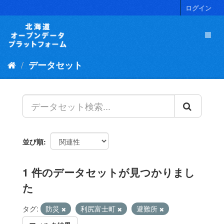
ス
ログイン
キ
ッ
プ
し
て
データセット
内
容
へ
並び順
1 件のデータセットが見つかりまし
た
タグ:
防災
利尻富士町
避難所