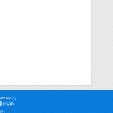
owered by
語