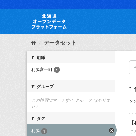
ス
キ
ッ
プ
し
て
内
データセット
容
へ
組織
利尻富士町
1
グループ
1
この検索にマッチする グループ はありま
タグ
せん
タグ
【
利尻
こ
1