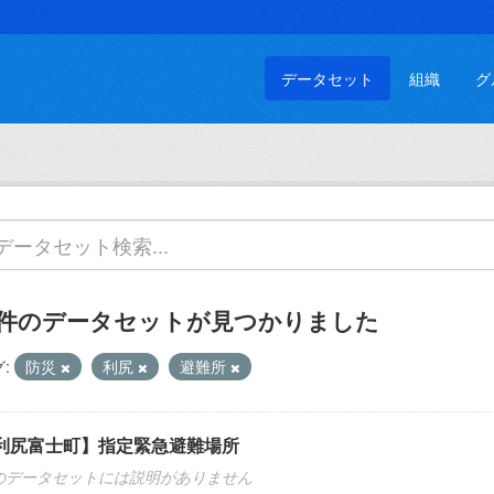
データセット
組織
グ
 件のデータセットが見つかりました
:
防災
利尻
避難所
利尻富士町】指定緊急避難場所
のデータセットには説明がありません