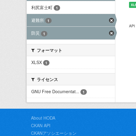
XL
利尻富士町
1
避難所
1
AP
防災
1
フォーマット
XLSX
1
ライセンス
GNU Free Documentat...
1
About HODA
CKAN API
CKANアソシエーション