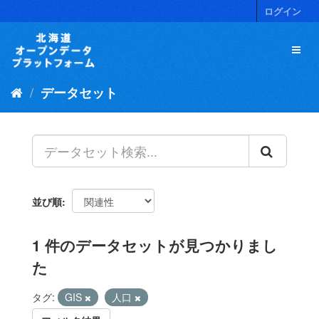
ス
ログイン
キ
ッ
プ
し
て
データセット
内
容
へ
並び順
1 件のデータセットが見つかりまし
た
タグ:
GIS
人口