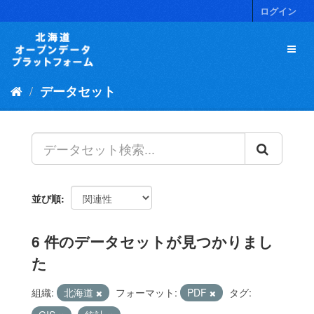
ス
ログイン
キ
ッ
プ
し
て
データセット
内
容
へ
並び順
6 件のデータセットが見つかりまし
た
組織:
北海道
フォーマット:
PDF
タグ: