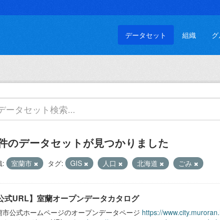
データセット
組織
グ
 件のデータセットが見つかりました
:
室蘭市
タグ:
GIS
人口
北海道
ごみ
公式URL】室蘭オープンデータカタログ
蘭市公式ホームページのオープンデータページ
https://www.city.muroran