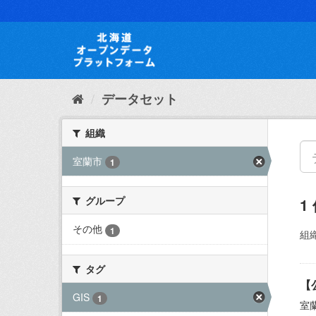
ス
キ
ッ
プ
し
て
内
データセット
容
へ
組織
室蘭市
1
グループ
1
その他
1
組織
タグ
【
GIS
1
室