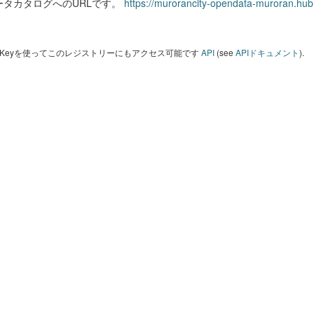
ータカタログへのURLです。
https://murorancity-opendata-muroran.hub
I Keyを使ってこのレジストリーにもアクセス可能です
API
(see
APIドキュメント
).