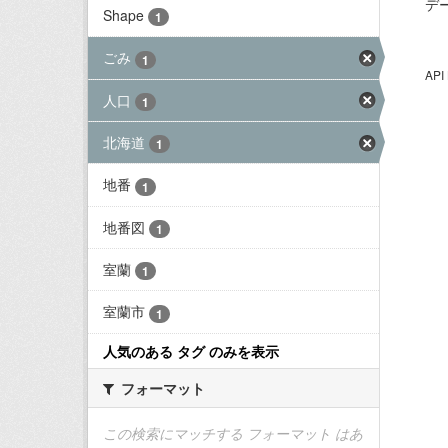
デ
Shape
1
ごみ
1
AP
人口
1
北海道
1
地番
1
地番図
1
室蘭
1
室蘭市
1
人気のある タグ のみを表示
フォーマット
この検索にマッチする フォーマット はあ