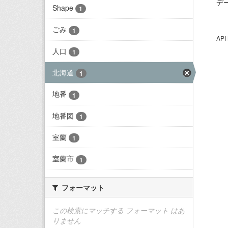
デ
Shape
1
ごみ
1
AP
人口
1
北海道
1
地番
1
地番図
1
室蘭
1
室蘭市
1
フォーマット
この検索にマッチする フォーマット はあ
りません