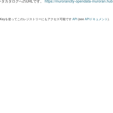
ータカタログへのURLです。
https://murorancity-opendata-muroran.hub
I Keyを使ってこのレジストリーにもアクセス可能です
API
(see
APIドキュメント
).