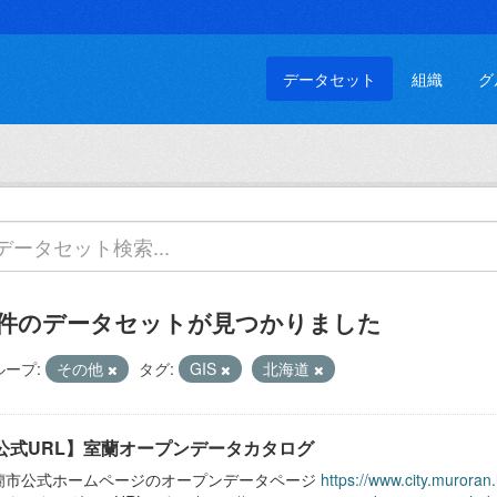
データセット
組織
グ
 件のデータセットが見つかりました
ループ:
その他
タグ:
GIS
北海道
公式URL】室蘭オープンデータカタログ
蘭市公式ホームページのオープンデータページ
https://www.city.muroran