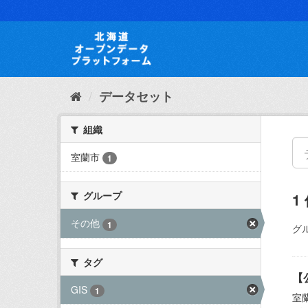
ス
キ
ッ
プ
し
て
内
データセット
容
へ
組織
室蘭市
1
グループ
1
その他
1
グ
タグ
【
GIS
1
室