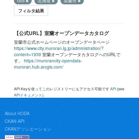
GIS
北海道
室蘭市
フィルタ結果
【公式URL】室蘭オープンデータカタログ
室蘭市公式ホームページのオープンデータページ
https://www.city.muroran.lg.jp/administration/?
content=1939
室蘭オープンデータカタログへのURLで
す。
https://murorancity-opendata-
muroran.hub.arcgis.com/
API Keyを使ってこのレジストリーにもアクセス可能です
API
(see
APIドキュメント
).
About HODA
CKAN API
CKANアソシエーション