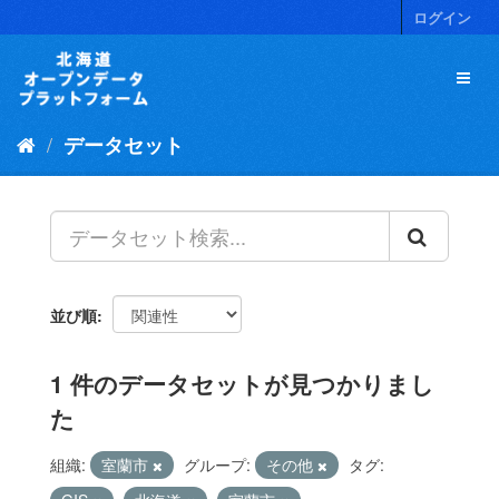
ス
ログイン
キ
ッ
プ
し
て
データセット
内
容
へ
並び順
1 件のデータセットが見つかりまし
た
組織:
室蘭市
グループ:
その他
タグ: