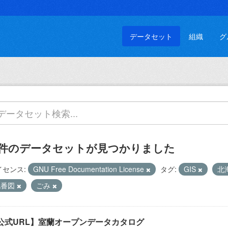
データセット
組織
グ
 件のデータセットが見つかりました
イセンス:
GNU Free Documentation License
タグ:
GIS
北
地番図
ごみ
公式URL】室蘭オープンデータカタログ