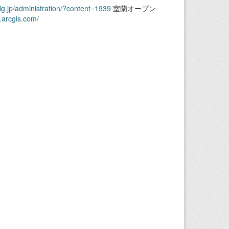
.lg.jp/administration/?content=1939
室蘭オープン
.arcgis.com/