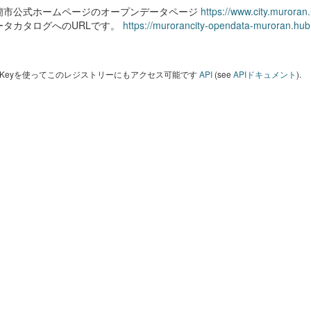
蘭市公式ホームページのオープンデータページ
https://www.city.muroran
ータカタログへのURLです。
https://murorancity-opendata-muroran.hub
I Keyを使ってこのレジストリーにもアクセス可能です
API
(see
APIドキュメント
).