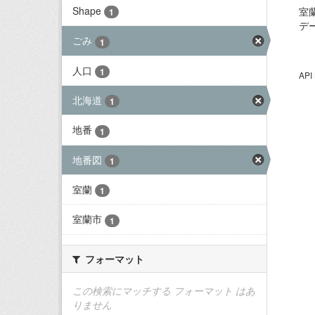
Shape
室
1
デ
ごみ
1
人口
1
AP
北海道
1
地番
1
地番図
1
室蘭
1
室蘭市
1
フォーマット
この検索にマッチする フォーマット はあ
りません