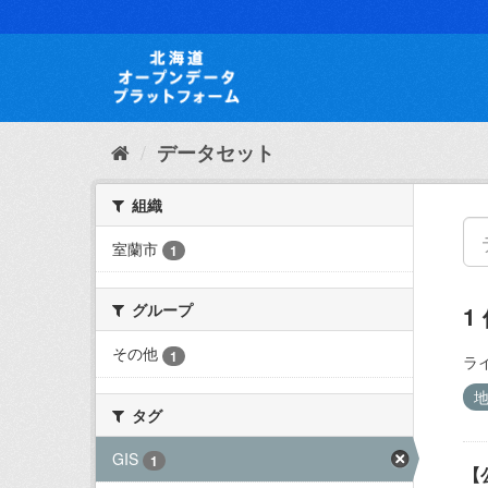
ス
キ
ッ
プ
し
て
内
データセット
容
へ
組織
室蘭市
1
グループ
1
その他
1
ラ
タグ
GIS
1
【