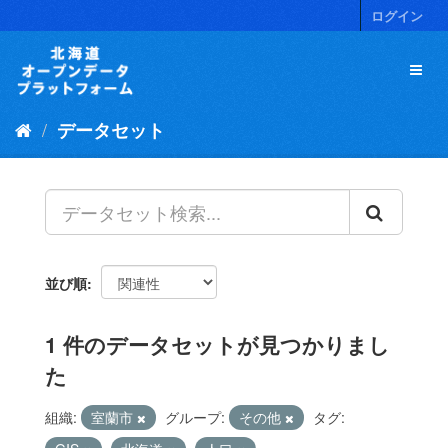
ス
ログイン
キ
ッ
プ
し
て
データセット
内
容
へ
並び順
1 件のデータセットが見つかりまし
た
組織:
室蘭市
グループ:
その他
タグ: