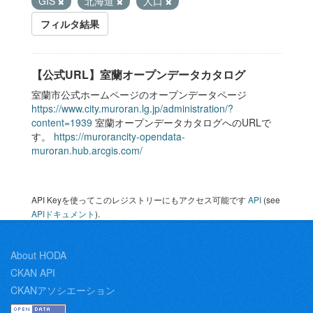
GIS
北海道
人口
フィルタ結果
【公式URL】室蘭オープンデータカタログ
室蘭市公式ホームページのオープンデータページ
https://www.city.muroran.lg.jp/administration/?
content=1939
室蘭オープンデータカタログへのURLで
す。
https://murorancity-opendata-
muroran.hub.arcgis.com/
API Keyを使ってこのレジストリーにもアクセス可能です
API
(see
APIドキュメント
).
About HODA
CKAN API
CKANアソシエーション