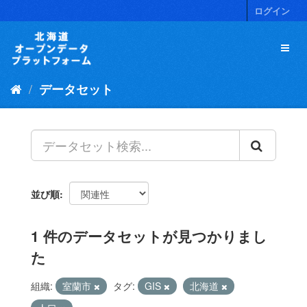
ス
ログイン
キ
ッ
プ
し
て
データセット
内
容
へ
並び順
1 件のデータセットが見つかりまし
た
組織:
室蘭市
タグ:
GIS
北海道