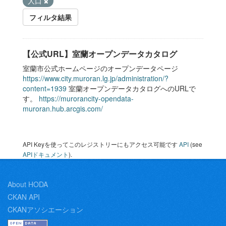
人口
フィルタ結果
【公式URL】室蘭オープンデータカタログ
室蘭市公式ホームページのオープンデータページ
https://www.city.muroran.lg.jp/administration/?
content=1939
室蘭オープンデータカタログへのURLで
す。
https://murorancity-opendata-
muroran.hub.arcgis.com/
API Keyを使ってこのレジストリーにもアクセス可能です
API
(see
APIドキュメント
).
About HODA
CKAN API
CKANアソシエーション