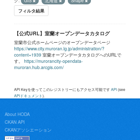
グ:
GIS
北海道
Shape
フィルタ結果
【公式URL】室蘭オープンデータカタログ
室蘭市公式ホームページのオープンデータページ
https://www.city.muroran.lg.jp/administration/?
content=1939
室蘭オープンデータカタログへのURLで
す。
https://murorancity-opendata-
muroran.hub.arcgis.com/
API Keyを使ってこのレジストリーにもアクセス可能です
API
(see
APIドキュメント
).
About HODA
CKAN API
CKANアソシエーション