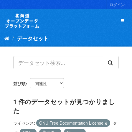
ス
ログイン
キ
ッ
プ
し
て
データセット
内
容
へ
並び順
1 件のデータセットが見つかりまし
た
ライセンス:
GNU Free Documentation License
タ