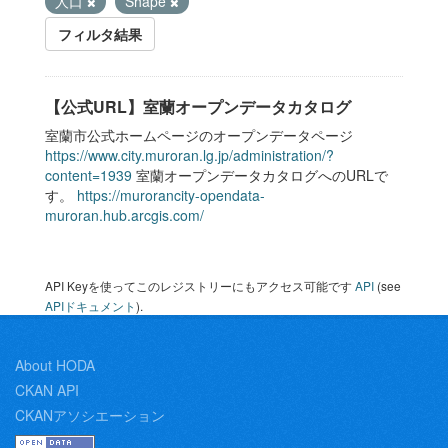
人口
Shape
フィルタ結果
【公式URL】室蘭オープンデータカタログ
室蘭市公式ホームページのオープンデータページ
https://www.city.muroran.lg.jp/administration/?
content=1939
室蘭オープンデータカタログへのURLで
す。
https://murorancity-opendata-
muroran.hub.arcgis.com/
API Keyを使ってこのレジストリーにもアクセス可能です
API
(see
APIドキュメント
).
About HODA
CKAN API
CKANアソシエーション