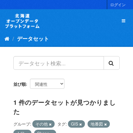
ス
ログイン
キ
ッ
プ
し
て
データセット
内
容
へ
並び順
1 件のデータセットが見つかりまし
た
グループ:
その他
タグ:
GIS
地番図