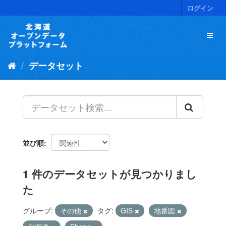
ス
ログイン
キ
ッ
プ
し
て
データセット
内
容
へ
並び順
1 件のデータセットが見つかりまし
た
グループ:
その他
タグ:
GIS
地番図