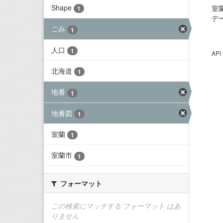
Shape
室
1
デ
ごみ
1
人口
1
AP
北海道
1
地番
1
地番図
1
室蘭
1
室蘭市
1
フォーマット
この検索にマッチする フォーマット はあ
りません