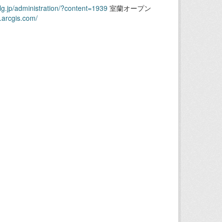
.lg.jp/administration/?content=1939
室蘭オープン
.arcgis.com/