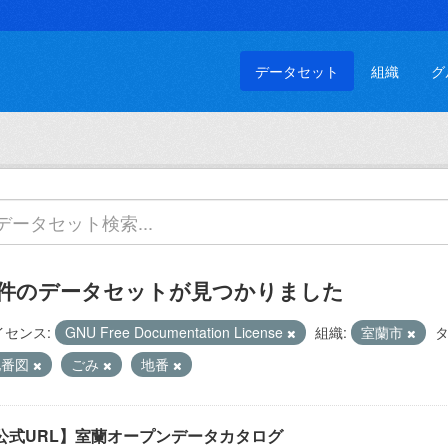
データセット
組織
グ
 件のデータセットが見つかりました
イセンス:
GNU Free Documentation License
組織:
室蘭市
タ
地番図
ごみ
地番
公式URL】室蘭オープンデータカタログ