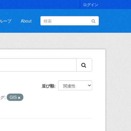
ログイン
ループ
About
並び順
グ:
GIS