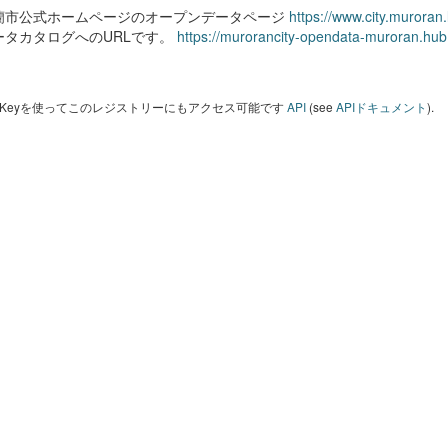
蘭市公式ホームページのオープンデータページ
https://www.city.muroran
ータカタログへのURLです。
https://murorancity-opendata-muroran.hub
I Keyを使ってこのレジストリーにもアクセス可能です
API
(see
APIドキュメント
).