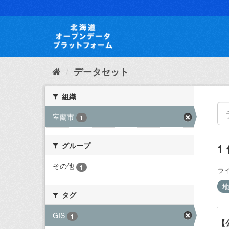
ス
キ
ッ
プ
し
て
内
データセット
容
へ
組織
室蘭市
1
グループ
1
その他
1
ラ
タグ
GIS
1
【