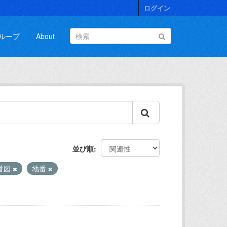
ログイン
ループ
About
並び順
番図
地番