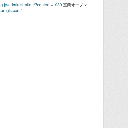
.lg.jp/administration/?content=1939
室蘭オープン
.arcgis.com/