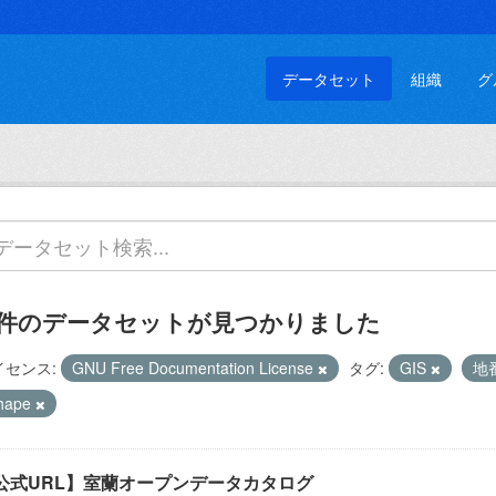
データセット
組織
グ
 件のデータセットが見つかりました
イセンス:
GNU Free Documentation License
タグ:
GIS
地
hape
公式URL】室蘭オープンデータカタログ