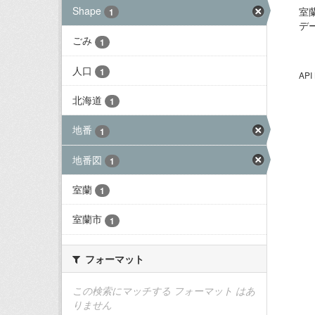
Shape
室
1
デ
ごみ
1
人口
1
AP
北海道
1
地番
1
地番図
1
室蘭
1
室蘭市
1
フォーマット
この検索にマッチする フォーマット はあ
りません