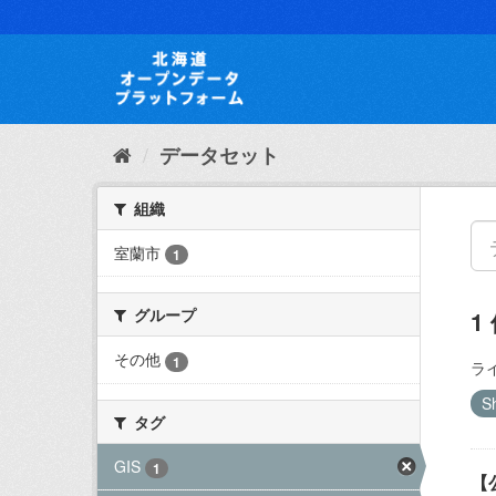
ス
キ
ッ
プ
し
て
内
データセット
容
へ
組織
室蘭市
1
グループ
1
その他
1
ラ
S
タグ
GIS
1
【