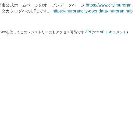
蘭市公式ホームページのオープンデータページ
https://www.city.muroran
ータカタログへのURLです。
https://murorancity-opendata-muroran.hub
I Keyを使ってこのレジストリーにもアクセス可能です
API
(see
APIドキュメント
).