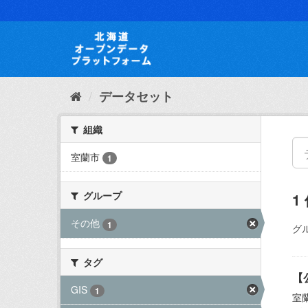
ス
キ
ッ
プ
し
て
内
データセット
容
へ
組織
室蘭市
1
グループ
1
その他
1
グ
タグ
【
GIS
1
室