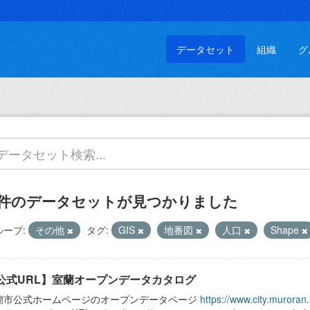
データセット
組織
グ
 件のデータセットが見つかりました
ループ:
その他
タグ:
GIS
地番図
人口
Shape
公式URL】室蘭オープンデータカタログ
蘭市公式ホームページのオープンデータページ
https://www.city.muroran