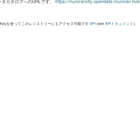
ータカタログへのURLです。
https://murorancity-opendata-muroran.hub
I Keyを使ってこのレジストリーにもアクセス可能です
API
(see
APIドキュメント
).