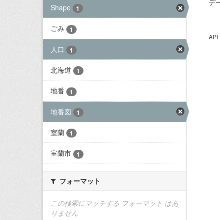
デ
Shape
1
ごみ
1
AP
人口
1
北海道
1
地番
1
地番図
1
室蘭
1
室蘭市
1
フォーマット
この検索にマッチする フォーマット はあ
りません