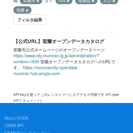
織:
室蘭市
タグ:
GIS
地番図
人口
地番
フィルタ結果
【公式URL】室蘭オープンデータカタログ
室蘭市公式ホームページのオープンデータページ
https://www.city.muroran.lg.jp/administration/?
content=1939
室蘭オープンデータカタログへのURLで
す。
https://murorancity-opendata-
muroran.hub.arcgis.com/
API Keyを使ってこのレジストリーにもアクセス可能です
API
(see
APIドキュメント
).
About HODA
CKAN API
CKANアソシエーション