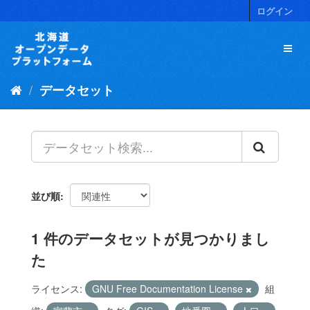
ス
ログイン
キ
ッ
プ
し
て
データセット
内
容
へ
並び順
1 件のデータセットが見つかりまし
た
ライセンス:
GNU Free Documentation License
組