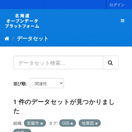
ス
ログイン
キ
ッ
プ
し
て
データセット
内
容
へ
並び順
1 件のデータセットが見つかりまし
た
組織:
室蘭市
タグ:
GIS
地番図