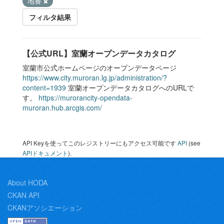
地番
フィルタ結果
【公式URL】室蘭オープンデータカタログ
室蘭市公式ホームページのオープンデータページ
https://www.city.muroran.lg.jp/administration/?
content=1939
室蘭オープンデータカタログへのURLで
す。
https://murorancity-opendata-
muroran.hub.arcgis.com/
API Keyを使ってこのレジストリーにもアクセス可能です
API
(see
APIドキュメント
).
About HODA
CKAN API
CKANアソシエーション