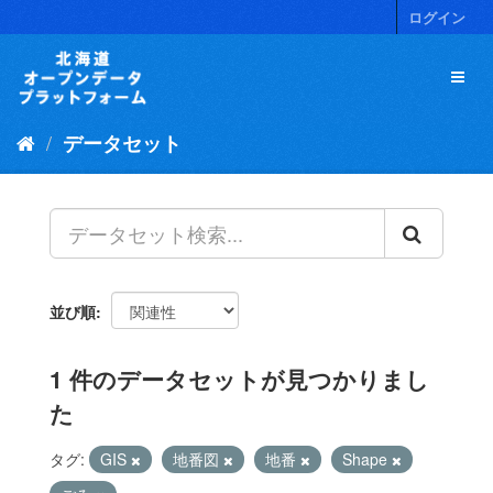
ス
ログイン
キ
ッ
プ
し
て
データセット
内
容
へ
並び順
1 件のデータセットが見つかりまし
た
タグ:
GIS
地番図
地番
Shape