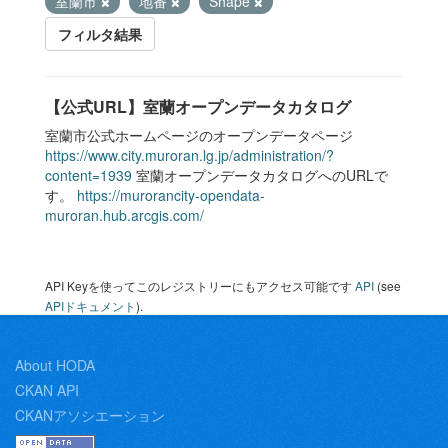
室蘭市
地番
Shape
フィルタ結果
【公式URL】室蘭オープンデータカタログ
室蘭市公式ホームページのオープンデータページ
https://www.city.muroran.lg.jp/administration/?
content=1939
室蘭オープンデータカタログへのURLで
す。
https://murorancity-opendata-
muroran.hub.arcgis.com/
API Keyを使ってこのレジストリーにもアクセス可能です
API
(see
APIドキュメント
).
About HODA
CKAN API
CKANアソシエーション