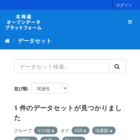
ス
ログイン
キ
ッ
プ
し
て
データセット
内
容
へ
並び順
1 件のデータセットが見つかりまし
た
グループ:
その他
タグ:
GIS
地番図