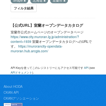
Shape
北海道
室蘭市
フィルタ結果
【公式URL】室蘭オープンデータカタログ
室蘭市公式ホームページのオープンデータページ
https://www.city.muroran.lg.jp/administration/?
content=1939
室蘭オープンデータカタログへのURLで
す。
https://murorancity-opendata-
muroran.hub.arcgis.com/
API Keyを使ってこのレジストリーにもアクセス可能です
API
(see
APIドキュメント
).
About HODA
CKAN API
CKANアソシエーション