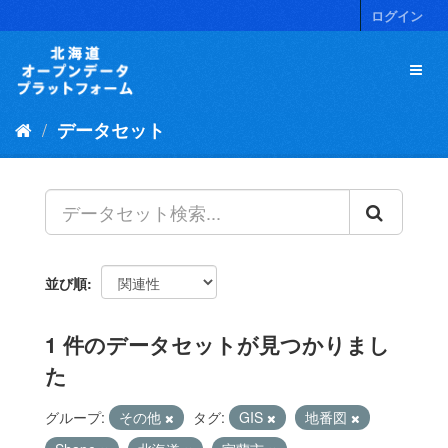
ス
ログイン
キ
ッ
プ
し
て
データセット
内
容
へ
並び順
1 件のデータセットが見つかりまし
た
グループ:
その他
タグ:
GIS
地番図