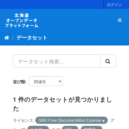
ス
ログイン
キ
ッ
プ
し
て
データセット
内
容
へ
並び順
1 件のデータセットが見つかりまし
た
ライセンス:
GNU Free Documentation License
グ