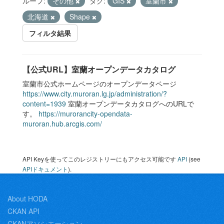
ループ:
その他
タグ:
GIS
室蘭市
北海道
Shape
フィルタ結果
【公式URL】室蘭オープンデータカタログ
室蘭市公式ホームページのオープンデータページ
https://www.city.muroran.lg.jp/administration/?
content=1939
室蘭オープンデータカタログへのURLで
す。
https://murorancity-opendata-
muroran.hub.arcgis.com/
API Keyを使ってこのレジストリーにもアクセス可能です
API
(see
APIドキュメント
).
About HODA
CKAN API
CKANアソシエーション