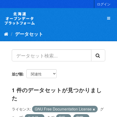
ス
ログイン
キ
ッ
プ
し
て
データセット
内
容
へ
並び順
1 件のデータセットが見つかりまし
た
ライセンス:
GNU Free Documentation License
グ