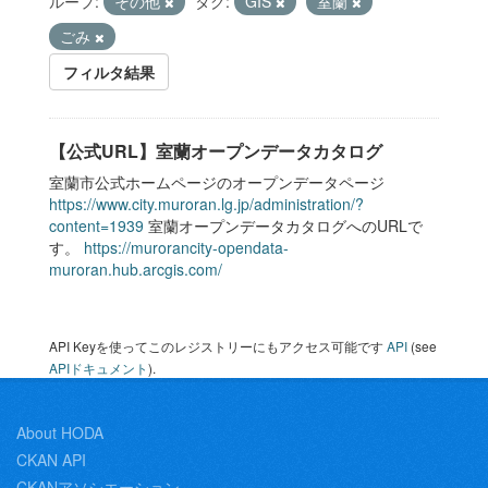
ループ:
その他
タグ:
GIS
室蘭
ごみ
フィルタ結果
【公式URL】室蘭オープンデータカタログ
室蘭市公式ホームページのオープンデータページ
https://www.city.muroran.lg.jp/administration/?
content=1939
室蘭オープンデータカタログへのURLで
す。
https://murorancity-opendata-
muroran.hub.arcgis.com/
API Keyを使ってこのレジストリーにもアクセス可能です
API
(see
APIドキュメント
).
About HODA
CKAN API
CKANアソシエーション