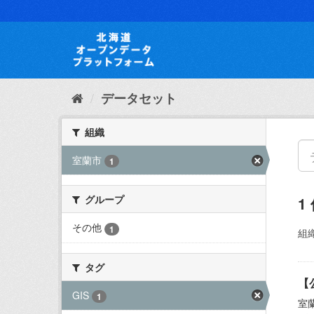
ス
キ
ッ
プ
し
て
内
データセット
容
へ
組織
室蘭市
1
グループ
1
その他
1
組織
タグ
【
GIS
1
室