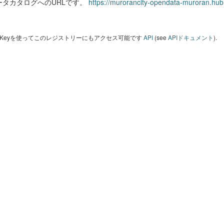
ータカタログへのURLです。
https://murorancity-opendata-muroran.hub
I Keyを使ってこのレジストリーにもアクセス可能です
API
(see
APIドキュメント
).