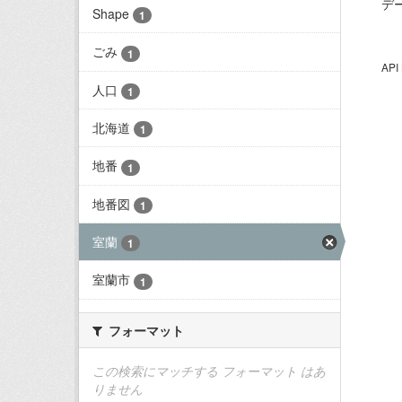
デ
Shape
1
ごみ
1
AP
人口
1
北海道
1
地番
1
地番図
1
室蘭
1
室蘭市
1
フォーマット
この検索にマッチする フォーマット はあ
りません