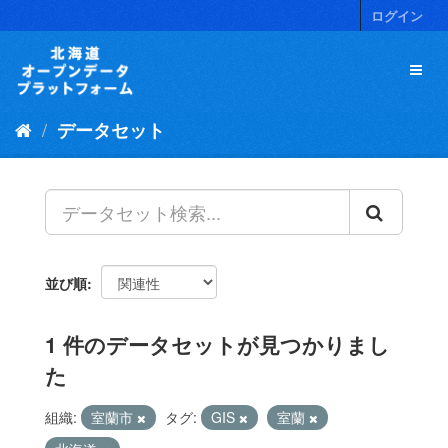
ス
ログイン
キ
ッ
プ
し
て
データセット
内
容
へ
並び順
1 件のデータセットが見つかりまし
た
組織:
室蘭市
タグ:
GIS
室蘭