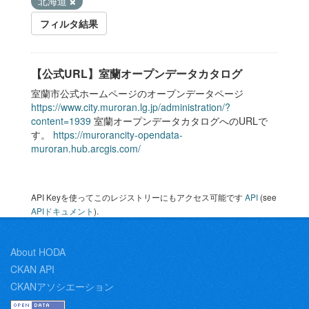
北海道
フィルタ結果
【公式URL】室蘭オープンデータカタログ
室蘭市公式ホームページのオープンデータページ
https://www.city.muroran.lg.jp/administration/?
content=1939
室蘭オープンデータカタログへのURLで
す。
https://murorancity-opendata-
muroran.hub.arcgis.com/
API Keyを使ってこのレジストリーにもアクセス可能です
API
(see
APIドキュメント
).
About HODA
CKAN API
CKANアソシエーション