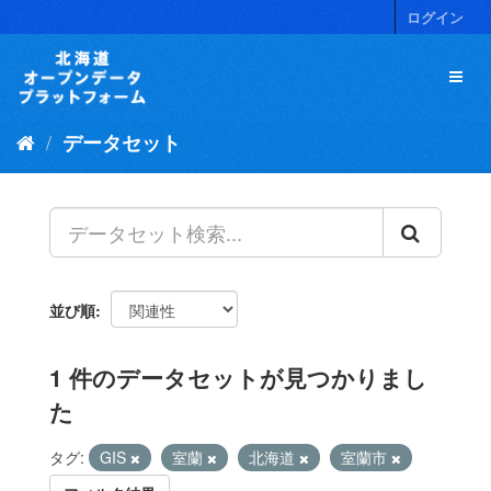
ス
ログイン
キ
ッ
プ
し
て
データセット
内
容
へ
並び順
1 件のデータセットが見つかりまし
た
タグ:
GIS
室蘭
北海道
室蘭市