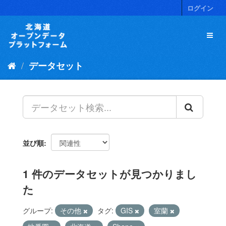
ス
ログイン
キ
ッ
プ
し
て
データセット
内
容
へ
並び順
1 件のデータセットが見つかりまし
た
グループ:
その他
タグ:
GIS
室蘭