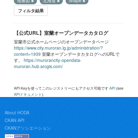
地番図
北海道
Shape
フィルタ結果
【公式URL】室蘭オープンデータカタログ
室蘭市公式ホームページのオープンデータページ
https://www.city.muroran.lg.jp/administration/?
content=1939
室蘭オープンデータカタログへのURLで
す。
https://murorancity-opendata-
muroran.hub.arcgis.com/
API Keyを使ってこのレジストリーにもアクセス可能です
API
(see
APIドキュメント
).
About HODA
CKAN API
CKANアソシエーション