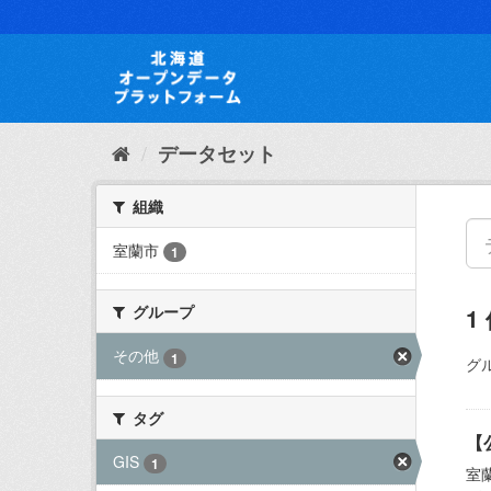
ス
キ
ッ
プ
し
て
内
データセット
容
へ
組織
室蘭市
1
グループ
1
その他
1
グ
タグ
【
GIS
1
室