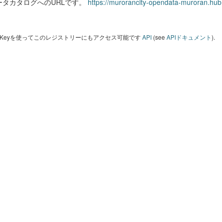
ータカタログへのURLです。
https://murorancity-opendata-muroran.hub
I Keyを使ってこのレジストリーにもアクセス可能です
API
(see
APIドキュメント
).