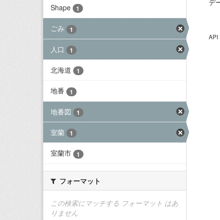
デ
Shape
1
ごみ
1
AP
人口
1
北海道
1
地番
1
地番図
1
室蘭
1
室蘭市
1
フォーマット
この検索にマッチする フォーマット はあ
りません