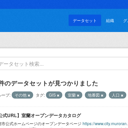
データセット
組織
グ
 件のデータセットが見つかりました
ループ:
その他
タグ:
GIS
室蘭
地番図
人口
公式URL】室蘭オープンデータカタログ
蘭市公式ホームページのオープンデータページ
https://www.city.muroran