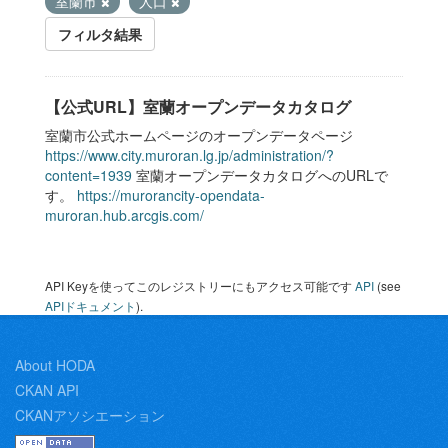
室蘭市
人口
フィルタ結果
【公式URL】室蘭オープンデータカタログ
室蘭市公式ホームページのオープンデータページ
https://www.city.muroran.lg.jp/administration/?
content=1939
室蘭オープンデータカタログへのURLで
す。
https://murorancity-opendata-
muroran.hub.arcgis.com/
API Keyを使ってこのレジストリーにもアクセス可能です
API
(see
APIドキュメント
).
About HODA
CKAN API
CKANアソシエーション