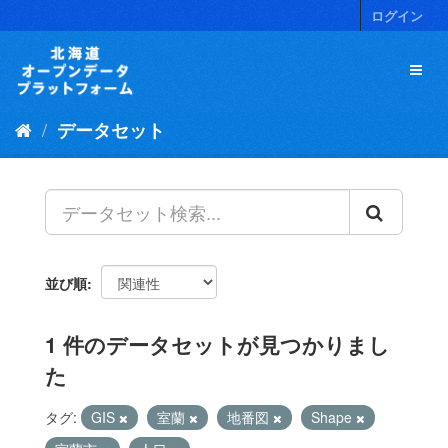
ス
ログイン
キ
ッ
プ
し
て
データセット
内
容
へ
並び順
1 件のデータセットが見つかりまし
た
タグ:
GIS
室蘭
地番図
Shape