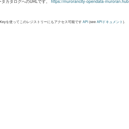
ータカタログへのURLです。
https://murorancity-opendata-muroran.hub
I Keyを使ってこのレジストリーにもアクセス可能です
API
(see
APIドキュメント
).