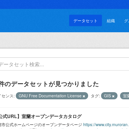
データセット
組織
グ
 件のデータセットが見つかりました
イセンス:
GNU Free Documentation License
タグ:
GIS
室
公式URL】室蘭オープンデータカタログ
蘭市公式ホームページのオープンデータページ
https://www.city.muroran