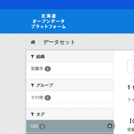
ス
キ
ッ
プ
し
て
内
データセット
容
へ
組織
室蘭市
1
グループ
1
その他
1
ラ
タグ
【
GIS
1
室