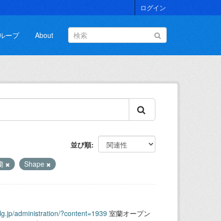
ログイン
ループ
About
並び順
蘭
Shape
.lg.jp/administration/?content=1939
室蘭オープン