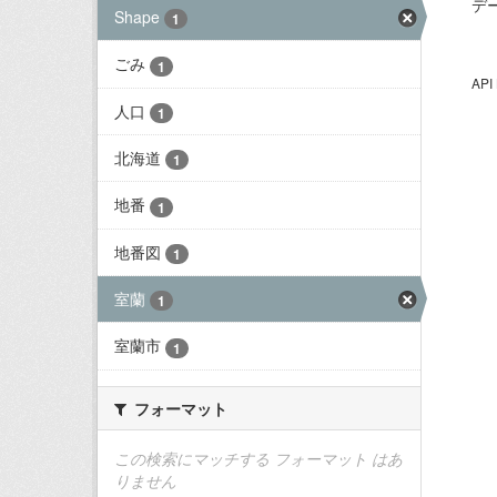
デ
Shape
1
ごみ
1
AP
人口
1
北海道
1
地番
1
地番図
1
室蘭
1
室蘭市
1
フォーマット
この検索にマッチする フォーマット はあ
りません