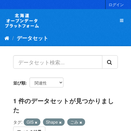
ス
ログイン
キ
ッ
プ
し
て
データセット
内
容
へ
並び順
1 件のデータセットが見つかりまし
た
タグ:
GIS
Shape
ごみ