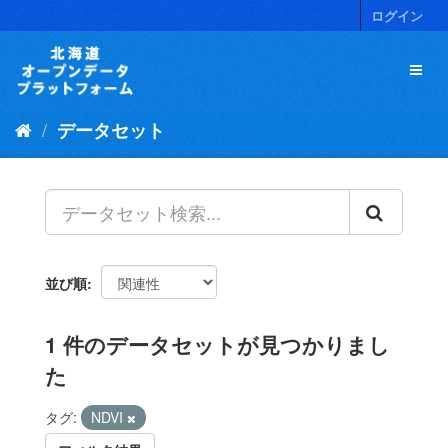
ス
ログイン
キ
ッ
プ
し
て
データセット
内
容
へ
並び順
1 件のデータセットが見つかりまし
た
タグ:
NDVI