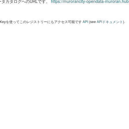
ータカタログへのURLです。
https://murorancity-opendata-muroran.hub
I Keyを使ってこのレジストリーにもアクセス可能です
API
(see
APIドキュメント
).