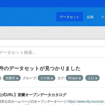
データセット
組織
グ
 件のデータセットが見つかりました
:
室蘭市
グループ:
その他
タグ:
Shape
人口
公式URL】室蘭オープンデータカタログ
蘭市公式ホームページのオープンデータページ
https://www.city.muroran