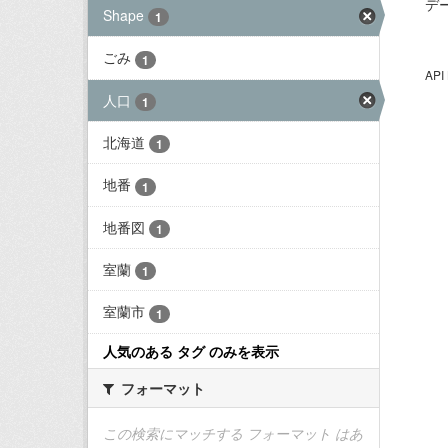
デ
Shape
1
ごみ
1
AP
人口
1
北海道
1
地番
1
地番図
1
室蘭
1
室蘭市
1
人気のある タグ のみを表示
フォーマット
この検索にマッチする フォーマット はあ