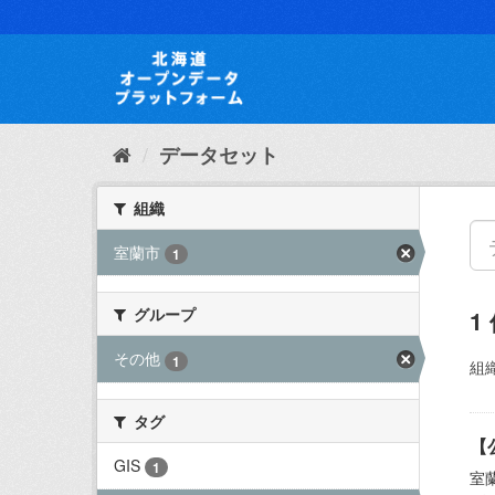
ス
キ
ッ
プ
し
て
内
データセット
容
へ
組織
室蘭市
1
グループ
1
その他
1
組織
タグ
【
GIS
1
室