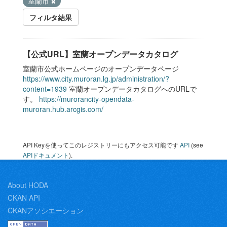
室蘭市
フィルタ結果
【公式URL】室蘭オープンデータカタログ
室蘭市公式ホームページのオープンデータページ
https://www.city.muroran.lg.jp/administration/?
content=1939
室蘭オープンデータカタログへのURLで
す。
https://murorancity-opendata-
muroran.hub.arcgis.com/
API Keyを使ってこのレジストリーにもアクセス可能です
API
(see
APIドキュメント
).
About HODA
CKAN API
CKANアソシエーション