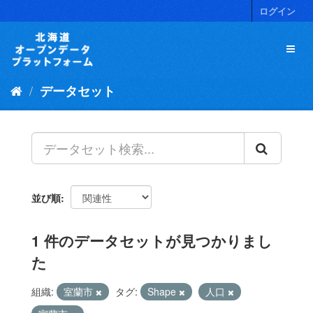
ス
ログイン
キ
ッ
プ
し
て
データセット
内
容
へ
並び順
1 件のデータセットが見つかりまし
た
組織:
室蘭市
タグ:
Shape
人口