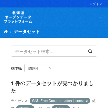
ス
ログイン
キ
ッ
プ
し
て
データセット
内
容
へ
並び順
1 件のデータセットが見つかりまし
た
ライセンス:
GNU Free Documentation License
組