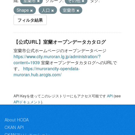
織:
室蘭市
グループ:
その他
タグ:
Shape
人口
室蘭市
フィルタ結果
【公式URL】室蘭オープンデータカタログ
室蘭市公式ホームページのオープンデータページ
https://www.city.muroran.lg.jp/administration/?
content=1939
室蘭オープンデータカタログへのURLで
す。
https://murorancity-opendata-
muroran.hub.arcgis.com/
API Keyを使ってこのレジストリーにもアクセス可能です
API
(see
APIドキュメント
).
About HODA
CKAN API
CKANアソシエーション