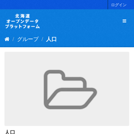
ス
ログイン
キ
ッ
プ
し
て
グループ
人口
内
容
へ
人口