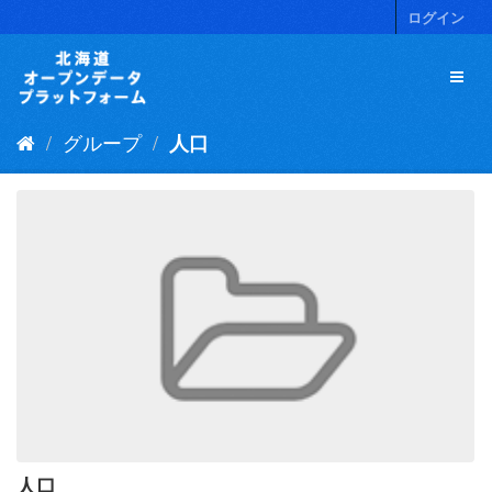
ス
ログイン
キ
ッ
プ
し
て
グループ
人口
内
容
へ
人口