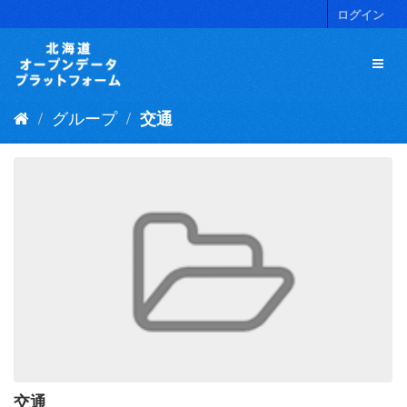
ス
ログイン
キ
ッ
プ
し
て
グループ
交通
内
容
へ
交通