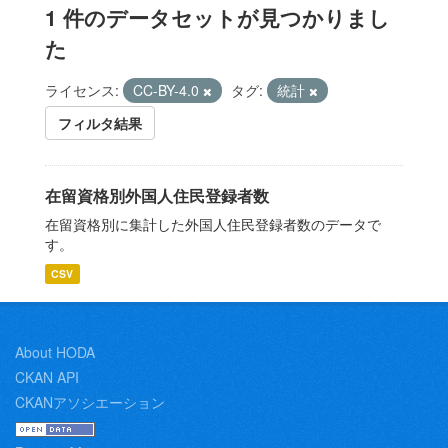
1 件のデータセットが見つかりまし
た
ライセンス:
CC-BY-4.0
タグ:
統計
フィルタ結果
在留資格別外国人住民登録者数
在留資格別に集計した外国人住民登録者数のデータで
す。
CSV
About HODA
CKAN API
CKANアソシエーション