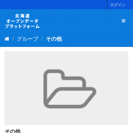
ス
ログイン
キ
ッ
プ
し
て
グループ
その他
内
容
へ
その他