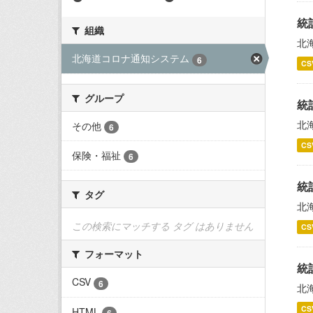
統
組織
北
北海道コロナ通知システム
6
CS
グループ
統
北
その他
6
CS
保険・福祉
6
統
タグ
北
この検索にマッチする タグ はありません
CS
フォーマット
統
CSV
6
北
CS
HTML
6