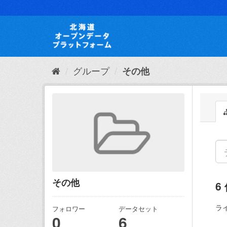
ス
キ
ッ
プ
し
て
内
グループ
その他
容
へ
その他
6
ラ
フォロワー
データセット
0
6