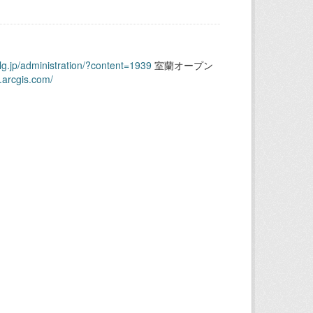
.lg.jp/administration/?content=1939
室蘭オープン
.arcgis.com/