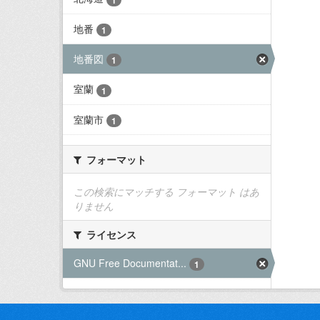
地番
1
地番図
1
室蘭
1
室蘭市
1
フォーマット
この検索にマッチする フォーマット はあ
りません
ライセンス
GNU Free Documentat...
1