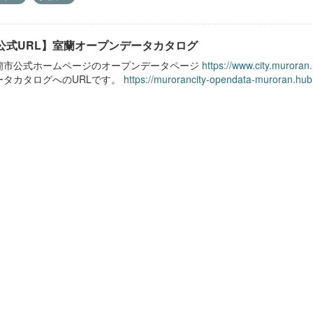
公式URL】室蘭オープンデータカタログ
蘭市公式ホームページのオープンデータページ
https://www.city.muroran
ータカタログへのURLです。
https://murorancity-opendata-muroran.hub