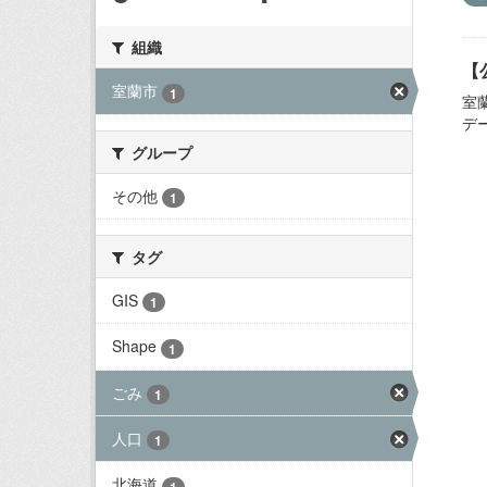
組織
【
室蘭市
1
室
デ
グループ
その他
1
タグ
GIS
1
Shape
1
ごみ
1
人口
1
北海道
1