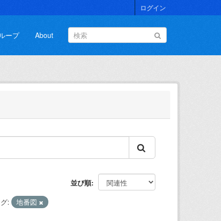
ログイン
ループ
About
並び順
グ:
地番図