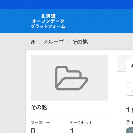
ス
キ
ッ
プ
し
て
内
グループ
その他
容
へ
その他
1
ラ
フォロワー
データセット
0
1