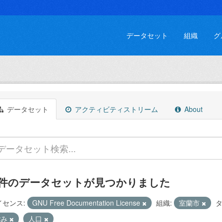
データセット
組織
グ
データセット
アクティビティストリーム
About
 件のデータセットが見つかりました
イセンス:
GNU Free Documentation License
組織:
室蘭市
タ
ごみ
人口