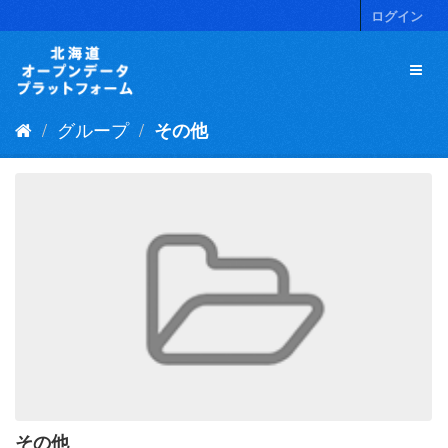
ス
ログイン
キ
ッ
プ
し
て
グループ
その他
内
容
へ
その他