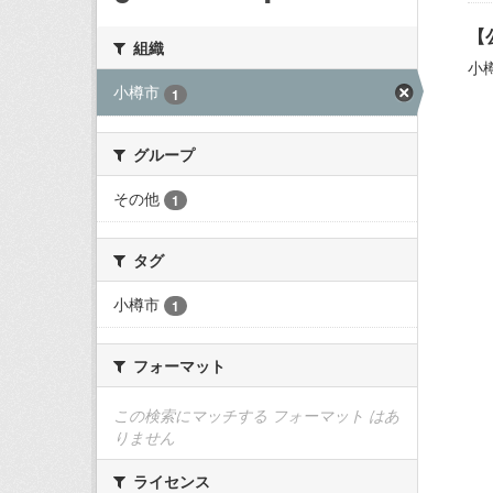
【
組織
小
小樽市
1
グループ
その他
1
タグ
小樽市
1
フォーマット
この検索にマッチする フォーマット はあ
りません
ライセンス