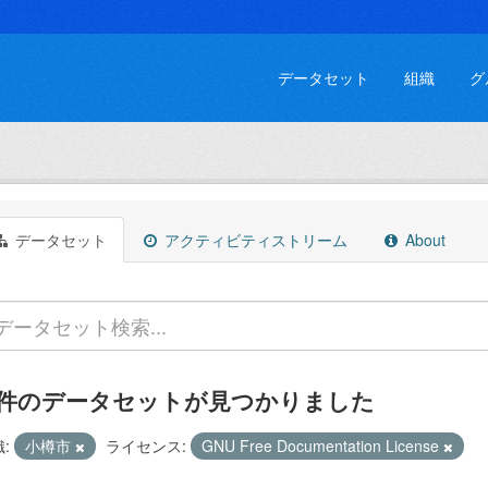
データセット
組織
グ
データセット
アクティビティストリーム
About
 件のデータセットが見つかりました
:
小樽市
ライセンス:
GNU Free Documentation License