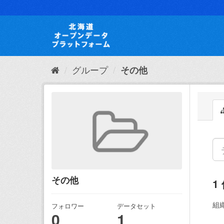
ス
キ
ッ
プ
し
て
内
グループ
その他
容
へ
その他
1
組織
フォロワー
データセット
0
1