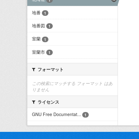
地番
1
地番図
1
室蘭
1
室蘭市
1
フォーマット
この検索にマッチする フォーマット はあ
りません
ライセンス
GNU Free Documentat...
1