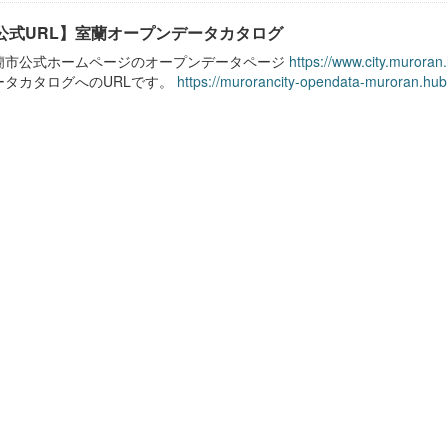
公式URL】室蘭オープンデータカタログ
蘭市公式ホームページのオープンデータページ
https://www.city.muroran
ータカタログへのURLです。
https://murorancity-opendata-muroran.hub