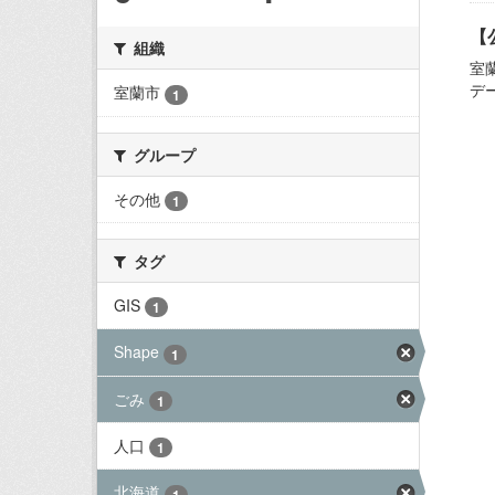
【
組織
室
デ
室蘭市
1
グループ
その他
1
タグ
GIS
1
Shape
1
ごみ
1
人口
1
北海道
1