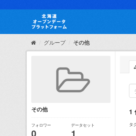
ス
キ
ッ
プ
し
て
内
グループ
その他
容
へ
その他
1
タグ
フォロワー
データセット
0
1