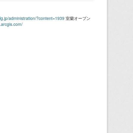
.lg.jp/administration/?content=1939
室蘭オープン
.arcgis.com/