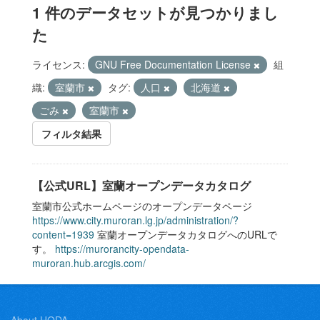
1 件のデータセットが見つかりまし
た
ライセンス:
GNU Free Documentation License
組
織:
室蘭市
タグ:
人口
北海道
ごみ
室蘭市
フィルタ結果
【公式URL】室蘭オープンデータカタログ
室蘭市公式ホームページのオープンデータページ
https://www.city.muroran.lg.jp/administration/?
content=1939
室蘭オープンデータカタログへのURLで
す。
https://murorancity-opendata-
muroran.hub.arcgis.com/