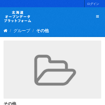
ス
ログイン
キ
ッ
プ
し
て
グループ
その他
内
容
へ
その他