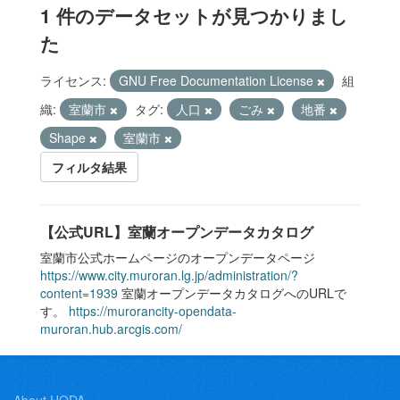
1 件のデータセットが見つかりまし
た
ライセンス:
GNU Free Documentation License
組
織:
室蘭市
タグ:
人口
ごみ
地番
Shape
室蘭市
フィルタ結果
【公式URL】室蘭オープンデータカタログ
室蘭市公式ホームページのオープンデータページ
https://www.city.muroran.lg.jp/administration/?
content=1939
室蘭オープンデータカタログへのURLで
す。
https://murorancity-opendata-
muroran.hub.arcgis.com/