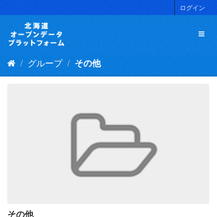
ス
ログイン
キ
ッ
プ
し
て
グループ
その他
内
容
へ
その他